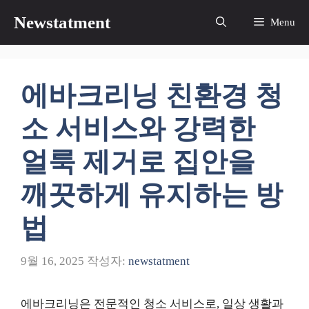
컨
Newstatment
Menu
텐
츠
로
건
에바크리닝 친환경 청
너
뛰
소 서비스와 강력한
기
얼룩 제거로 집안을
깨끗하게 유지하는 방
법
9월 16, 2025
작성자:
newstatment
에바크리닝은 전문적인 청소 서비스로, 일상 생활과