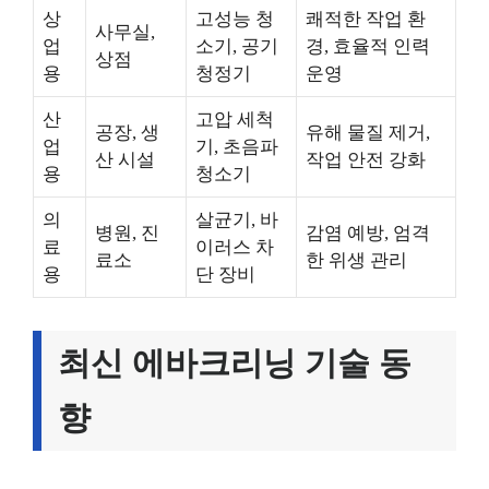
상
고성능 청
쾌적한 작업 환
사무실,
업
소기, 공기
경, 효율적 인력
상점
용
청정기
운영
산
고압 세척
공장, 생
유해 물질 제거,
업
기, 초음파
산 시설
작업 안전 강화
용
청소기
의
살균기, 바
병원, 진
감염 예방, 엄격
료
이러스 차
료소
한 위생 관리
용
단 장비
최신 에바크리닝 기술 동
향