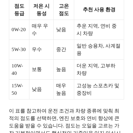
점도
저온 시
고온
추천 사용 환경
등급
동성
점도
매우 우
추운 지역, 연비 중
0W-20
낮음
수
시 차량
일반 승용차, 사계절
5W-30
우수
중간
용
10W-
더운 지역, 고부하
보통
높음
40
차량
15W-
매우
고성능 스포츠카 및
낮음
50
높음
중장비
이 표를 참고하여 운전 조건과 차량 종류에 맞춰 최
적의 점도를 선택하면, 엔진 보호와 연비 향상에 큰
도움을 받을 수 있습니다. 점도는 오일을 고르는 가