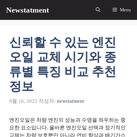
컨
Newstatment
Menu
텐
츠
로
건
신뢰할 수 있는 엔진
너
뛰
오일 교체 시기와 종
기
류별 특징 비교 추천
정보
9월 16, 2025
작성자:
newstatment
엔진오일은 차량 엔진의 성능과 수명을 좌우하는 중
요한 요소입니다. 올바른 엔진오일 선택과 정기적인
교체는 차량 보호뿐만 아니라 연비 향상과 배기가스