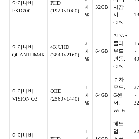
아이나비
FHD
채
32GB
차감
~
FXD700
(1920×1080)
널
시,
18
GPS
ADAS,
2
클라
35
아이나비
4K UHD
채
64GB
우드
~
QUANTUM4K
(3840×2160)
널
연동,
40
GPS
주차
3
모드,
27
아이나비
QHD
채
64GB
G센
~
VISION Q3
(2560×1440)
널
서,
32
Wi-Fi
헤드
1
업디
22
아이나비