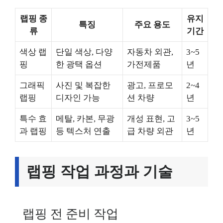
랩핑 종
유지
특징
주요 용도
류
기간
색상 랩
단일 색상, 다양
자동차 외관,
3~5
핑
한 광택 옵션
가전제품
년
그래픽
사진 및 복잡한
광고, 프로모
2~4
랩핑
디자인 가능
션 차량
년
특수 효
메탈, 카본, 무광
개성 표현, 고
3~5
과 랩핑
등 텍스처 연출
급 차량 외관
년
랩핑 작업 과정과 기술
랩핑 전 준비 작업