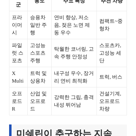
용도
주요 특징
추천 차량
군
프라
승용차
연비 향상, 저소
컴팩트~중
이머
일반 주
음, 젖은 노면 제
형차
시
행
동 우수
파일
고성능
스포츠카,
탁월한 코너링, 고
럿 스
스포츠
고성능 세
속 주행 안정성
포츠
주행
단
X
트럭 및
내구성 우수, 장거
트럭, 버스
Multi
상용차
리 연비 최적화
오프
산업 및
건설기계,
강력한 그립, 충격
로드
오프로
오프로드
내성 뛰어남
R
드
차량
미쉐린이 추구하는 지속