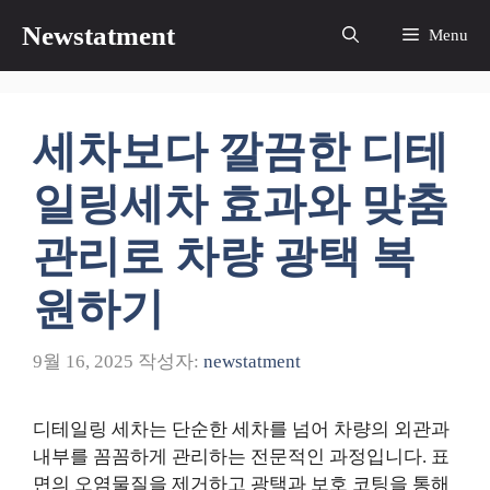
컨
Newstatment
Menu
텐
츠
로
건
세차보다 깔끔한 디테
너
뛰
일링세차 효과와 맞춤
기
관리로 차량 광택 복
원하기
9월 16, 2025
작성자:
newstatment
디테일링 세차는 단순한 세차를 넘어 차량의 외관과
내부를 꼼꼼하게 관리하는 전문적인 과정입니다. 표
면의 오염물질을 제거하고 광택과 보호 코팅을 통해