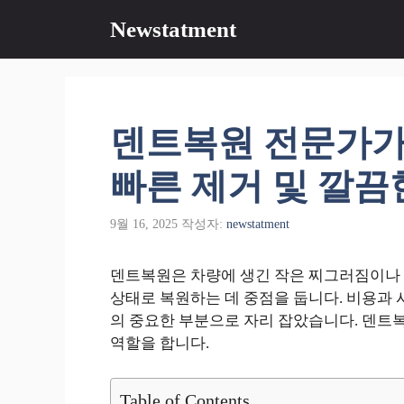
컨
Newstatment
텐
츠
로
건
너
덴트복원 전문가가
뛰
기
빠른 제거 및 깔끔
9월 16, 2025
작성자:
newstatment
덴트복원은 차량에 생긴 작은 찌그러짐이나 
상태로 복원하는 데 중점을 둡니다. 비용과 
의 중요한 부분으로 자리 잡았습니다. 덴트
역할을 합니다.
Table of Contents