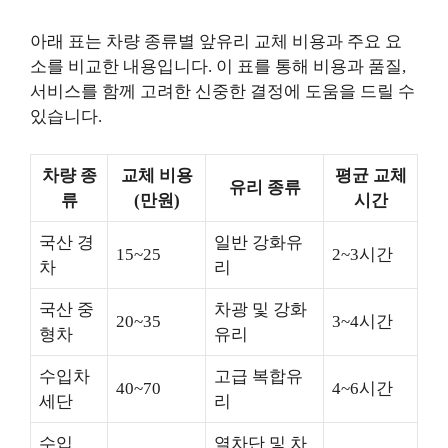
아래 표는 차량 종류별 앞유리 교체 비용과 주요 요
소를 비교한 내용입니다. 이 표를 통해 비용과 품질,
서비스를 함께 고려한 신중한 결정에 도움을 드릴 수
있습니다.
차량 종
교체 비용
평균 교체
유리 종류
류
(만원)
시간
국산 경
일반 강화유
15~25
2~3시간
차
리
국산 중
차광 및 강화
20~35
3~4시간
형차
유리
수입차
고급 복합유
40~70
4~6시간
세단
리
수입
열차단 및 차