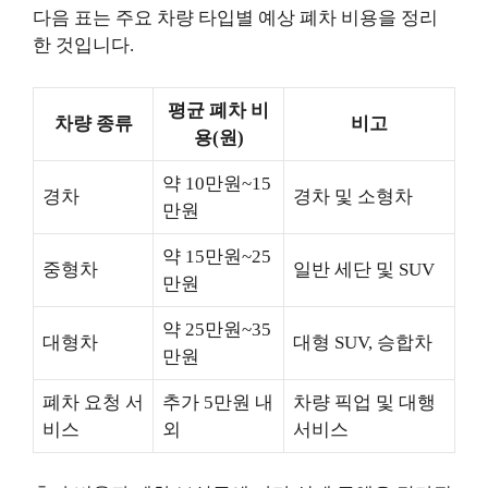
다음 표는 주요 차량 타입별 예상 폐차 비용을 정리
한 것입니다.
평균 폐차 비
차량 종류
비고
용(원)
약 10만원~15
경차
경차 및 소형차
만원
약 15만원~25
중형차
일반 세단 및 SUV
만원
약 25만원~35
대형차
대형 SUV, 승합차
만원
폐차 요청 서
추가 5만원 내
차량 픽업 및 대행
비스
외
서비스