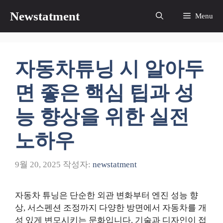
컨
Newstatment
Menu
텐
츠
로
건
자동차튜닝 시 알아두
너
뛰
면 좋은 핵심 팁과 성
기
능 향상을 위한 실전
노하우
9월 20, 2025
작성자:
newstatment
자동차 튜닝은 단순한 외관 변화부터 엔진 성능 향
상, 서스펜션 조정까지 다양한 방면에서 자동차를 개
성 있게 변모시키는 문화입니다. 기술과 디자인이 접