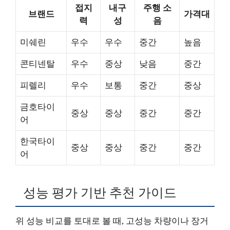
접지
내구
주행 소
브랜드
가격대
력
성
음
미쉐린
우수
우수
중간
높음
콘티넨탈
우수
중상
낮음
중간
피렐리
우수
보통
중간
중상
금호타이
중상
중상
중간
중간
어
한국타이
중상
중상
중간
중간
어
성능 평가 기반 추천 가이드
위 성능 비교를 토대로 볼 때, 고성능 차량이나 장거