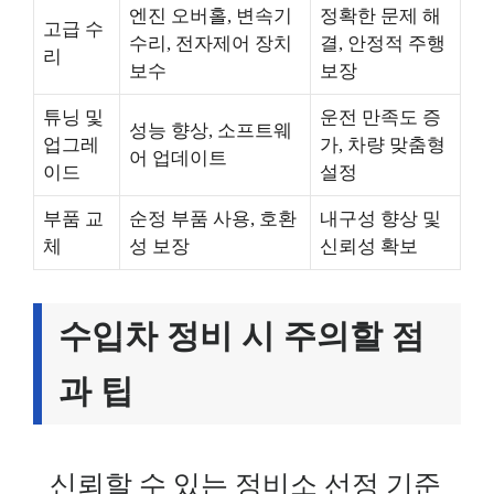
엔진 오버홀, 변속기
정확한 문제 해
고급 수
수리, 전자제어 장치
결, 안정적 주행
리
보수
보장
튜닝 및
운전 만족도 증
성능 향상, 소프트웨
업그레
가, 차량 맞춤형
어 업데이트
이드
설정
부품 교
순정 부품 사용, 호환
내구성 향상 및
체
성 보장
신뢰성 확보
수입차 정비 시 주의할 점
과 팁
신뢰할 수 있는 정비소 선정 기준