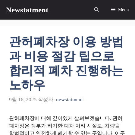
컨
Newstatment
Menu
텐
츠
로
건
관허폐차장 이용 방법
너
뛰
과 비용 절감 팁으로
기
합리적 폐차 진행하는
노하우
9월 16, 2025
작성자:
newstatment
관허폐차장에 대해 깊이있게 살펴보겠습니다. 관허
폐차장은 정부가 허가한 폐차 처리 시설로, 차량을
합법적이고 안전하게 폐기할 수 있는 곳입니다. 이곳