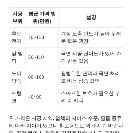
시공
평균 가격 범
설명
부위
위(만원)
후드
가장 노출 빈도가 높아 두꺼
70~150
전체
운 필름 권장
앞 범
곡면 시공 난이도가 있어 가
50~110
퍼
격 변동 있음
도어
광범위한 면적과 곡면 처리
80~160
양쪽
로 비용 상승 요인
트렁
스마트한 보호가 필요한 부
40~90
크
위 중 하나
위 가격은 시공 지역, 업체의 서비스 수준, 필름 종류
에 따라 차이가 있으니 참고용으로 봐 주시기 바랍니