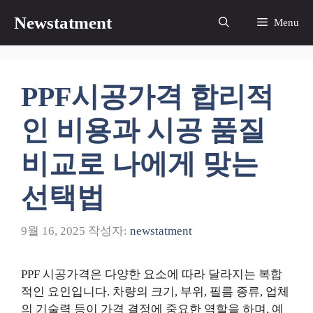
컨
Newstatment
Menu
텐
츠
로
건
PPF시공가격 합리적
너
뛰
인 비용과 시공 품질
기
비교로 나에게 맞는
선택법
9월 16, 2025
작성자:
newstatment
PPF 시공가격은 다양한 요소에 따라 달라지는 복합
적인 요인입니다. 차량의 크기, 부위, 필름 종류, 업체
의 기술력 등이 가격 결정에 중요한 역할을 하며, 예