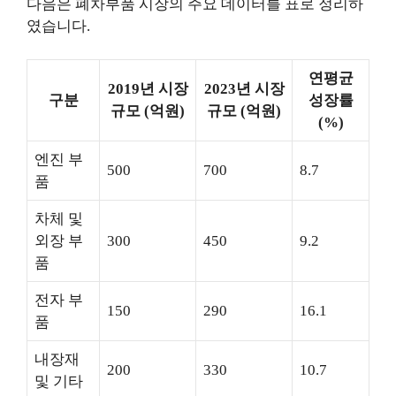
다음은 폐차부품 시장의 주요 데이터를 표로 정리하
였습니다.
연평균
2019년 시장
2023년 시장
구분
성장률
규모 (억원)
규모 (억원)
(%)
엔진 부
500
700
8.7
품
차체 및
외장 부
300
450
9.2
품
전자 부
150
290
16.1
품
내장재
200
330
10.7
및 기타