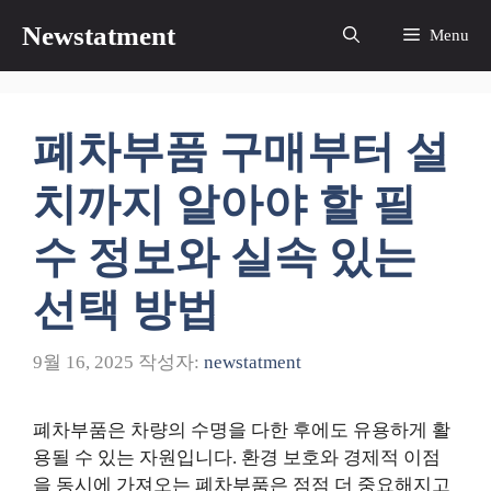
컨
Newstatment
Menu
텐
츠
로
건
폐차부품 구매부터 설
너
뛰
치까지 알아야 할 필
기
수 정보와 실속 있는
선택 방법
9월 16, 2025
작성자:
newstatment
폐차부품은 차량의 수명을 다한 후에도 유용하게 활
용될 수 있는 자원입니다. 환경 보호와 경제적 이점
을 동시에 가져오는 폐차부품은 점점 더 중요해지고