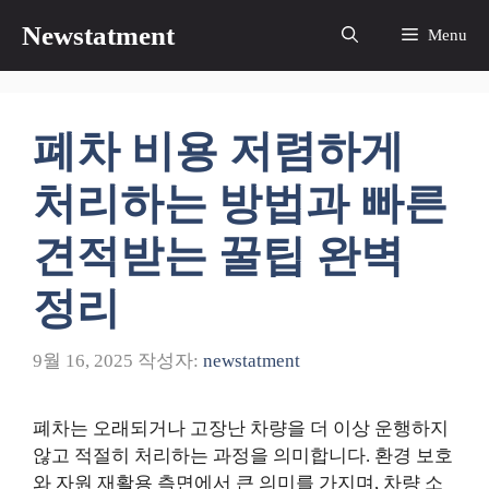
컨
Newstatment
Menu
텐
츠
로
건
폐차 비용 저렴하게
너
뛰
처리하는 방법과 빠른
기
견적받는 꿀팁 완벽
정리
9월 16, 2025
작성자:
newstatment
폐차는 오래되거나 고장난 차량을 더 이상 운행하지
않고 적절히 처리하는 과정을 의미합니다. 환경 보호
와 자원 재활용 측면에서 큰 의미를 가지며, 차량 소