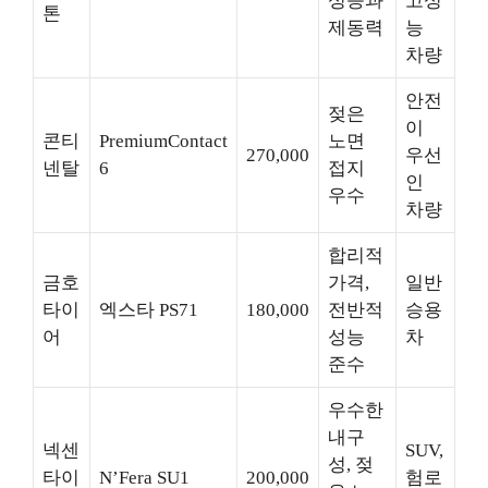
성능과
고성
톤
제동력
능
차량
안전
젖은
이
콘티
PremiumContact
노면
270,000
우선
넨탈
6
접지
인
우수
차량
합리적
금호
가격,
일반
타이
엑스타 PS71
180,000
전반적
승용
어
성능
차
준수
우수한
내구
넥센
SUV,
성, 젖
타이
N’Fera SU1
200,000
험로