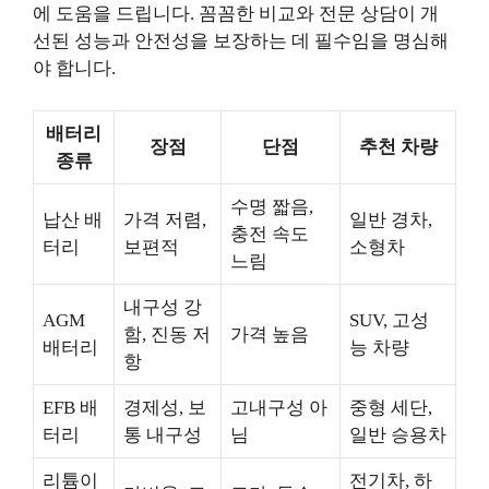
에 도움을 드립니다. 꼼꼼한 비교와 전문 상담이 개
선된 성능과 안전성을 보장하는 데 필수임을 명심해
야 합니다.
배터리
장점
단점
추천 차량
종류
수명 짧음,
납산 배
가격 저렴,
일반 경차,
충전 속도
터리
보편적
소형차
느림
내구성 강
AGM
SUV, 고성
함, 진동 저
가격 높음
배터리
능 차량
항
EFB 배
경제성, 보
고내구성 아
중형 세단,
터리
통 내구성
님
일반 승용차
리튬이
전기차, 하