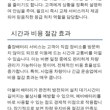
을 줄이기도 합니다. 고객에게 상황을 정확히 설명하
여 안심을 주며, 필요시 즉시 교체 서비스까지 제공
되어 믿음직한 응급 처치 역할을 담당합니다.
시간과 비용 절감 효과
출장배터리 서비스는 고객이 직접 정비소를 방문하
지 않아도 되므로 이동에 드는 시간과 교통비를 아낄
수 있습니다. 이는 바쁜 일정 중에도 편리하게 차량
관리가 가능하다는 뜻이며, 전체적인 비용 효율성도
증가합니다. 특히, 사업용 차량이나 긴급 운송업에서
비용 절감 효과는 매우 큽니다.
더불어 배터리가 완전히 방전되어 설치 대기시간이
길어지는 불상사를 예방할 수 있으며, 예비배터리를
바로 사용할 수 있는 점도 경제적 이점으로 작용합니
다. 장기적으로 보면 차량 유지비용 절감과 만족도