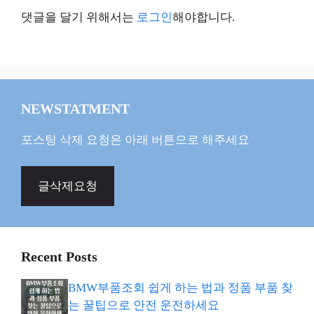
댓글을 달기 위해서는
로그인
해야합니다.
NEWSTATMENT
포스팅 삭제 요청은 아래 버튼으로 해주세요
글삭제요청
Recent Posts
BMW부품조회 쉽게 하는 법과 정품 부품 찾
는 꿀팁으로 안전 운전하세요