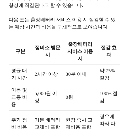
향상에 직결된다고 할 수 있습니다.
다음 표는 출장배터리 서비스 이용 시 절감할 수 있
는 예상 시간과 비용을 구체적으로 보여줍니다.
출장배터리
정비소 방문
절감 효
구분
서비스 이용
시
과
시
평균 대
약 75%
2시간 이상
30분 이내
기 시간
절감
이동 및
5,000원 이
100% 절
교통 비
0원
상
감
용
경우에
추가 정
기본 배터리
현장 즉시 교
따라 다
비 비용
교체비 포함
체비용 포함