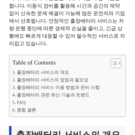
합니다. 이동식 장비를 활용해 시간과 공간의 제약
없이 신속한 문제 해결이 가능해 많은 운전자와 기업
에서 선호됩니다. 안정적인 출장배터리 서비스는 차
량 운행 중단에 따른 경제적 손실을 줄이고, 긴급 상
황에도 빠르게 대응할 수 있어 필수적인 서비스로 자
리잡고 있습니다.
Table of Contents
출장배터리 서비스의 개요
출장배터리 서비스의 장점과 필요성
출장배터리 서비스 이용 방법과 준비 사항
출장배터리 관련 최신 기술과 트렌드
FAQ
종합 결론
출장배터리 서비스의 개요