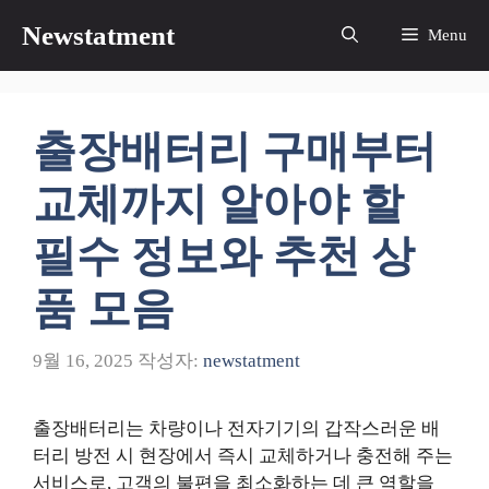
컨
Newstatment
Menu
텐
츠
로
건
출장배터리 구매부터
너
뛰
교체까지 알아야 할
기
필수 정보와 추천 상
품 모음
9월 16, 2025
작성자:
newstatment
출장배터리는 차량이나 전자기기의 갑작스러운 배
터리 방전 시 현장에서 즉시 교체하거나 충전해 주는
서비스로, 고객의 불편을 최소화하는 데 큰 역할을