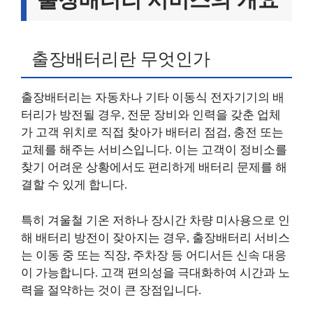
출장배터리란 무엇인가
출장배터리는 자동차나 기타 이동식 전자기기의 배
터리가 방전될 경우, 전문 장비와 인력을 갖춘 업체
가 고객 위치로 직접 찾아가 배터리 점검, 충전 또는
교체를 해주는 서비스입니다. 이는 고객이 정비소를
찾기 어려운 상황에서도 편리하게 배터리 문제를 해
결할 수 있게 합니다.
특히 겨울철 기온 저하나 장시간 차량 미사용으로 인
해 배터리 방전이 잦아지는 경우, 출장배터리 서비스
는 이동 중 또는 직장, 주차장 등 어디서든 신속 대응
이 가능합니다. 고객 편의성을 극대화하여 시간과 노
력을 절약하는 것이 큰 장점입니다.