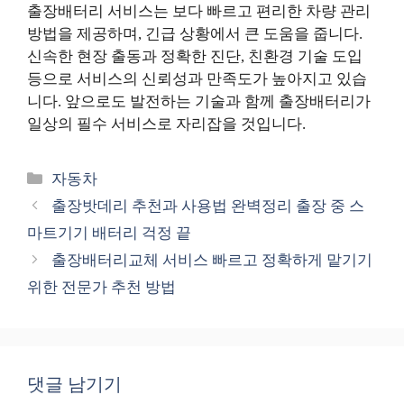
출장배터리 서비스는 보다 빠르고 편리한 차량 관리
방법을 제공하며, 긴급 상황에서 큰 도움을 줍니다.
신속한 현장 출동과 정확한 진단, 친환경 기술 도입
등으로 서비스의 신뢰성과 만족도가 높아지고 있습
니다. 앞으로도 발전하는 기술과 함께 출장배터리가
일상의 필수 서비스로 자리잡을 것입니다.
카
자동차
테
출장밧데리 추천과 사용법 완벽정리 출장 중 스
고
마트기기 배터리 걱정 끝
리
출장배터리교체 서비스 빠르고 정확하게 맡기기
위한 전문가 추천 방법
댓글 남기기