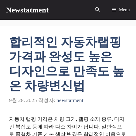
컨
Newstatment
Menu
텐
츠
로
건
합리적인 자동차랩핑
너
뛰
가격과 완성도 높은
기
디자인으로 만족도 높
은 차량변신법
9월 28, 2025
작성자:
newstatment
자동차 랩핑 가격은 차량 크기, 랩핑 소재 종류, 디자
인 복잡도 등에 따라 다소 차이가 납니다. 일반적으
로 중형차 기준 기본 색상 변경은 합리적인 비용으로