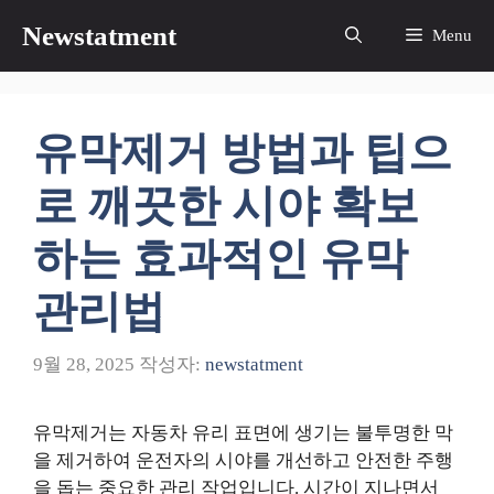
컨
Newstatment
Menu
텐
츠
로
건
유막제거 방법과 팁으
너
뛰
로 깨끗한 시야 확보
기
하는 효과적인 유막
관리법
9월 28, 2025
작성자:
newstatment
유막제거는 자동차 유리 표면에 생기는 불투명한 막
을 제거하여 운전자의 시야를 개선하고 안전한 주행
을 돕는 중요한 관리 작업입니다. 시간이 지나면서