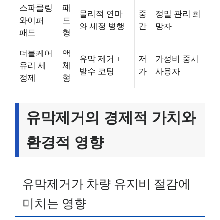
스파클링
패
물리적 연마
중
정밀 관리 희
와이퍼
드
와 세정 병행
간
망자
패드
형
더블케어
액
유막 제거 +
저
가성비 중시
유리 세
체
발수 코팅
가
사용자
정제
형
유막제거의 경제적 가치와
환경적 영향
유막제거가 차량 유지비 절감에
미치는 영향