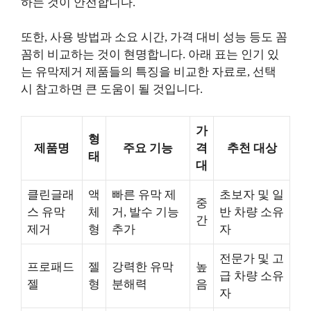
하는 것이 안전합니다.
또한, 사용 방법과 소요 시간, 가격 대비 성능 등도 꼼
꼼히 비교하는 것이 현명합니다. 아래 표는 인기 있
는 유막제거 제품들의 특징을 비교한 자료로, 선택
시 참고하면 큰 도움이 될 것입니다.
가
형
제품명
주요 기능
격
추천 대상
태
대
클린글래
액
빠른 유막 제
초보자 및 일
중
스 유막
체
거, 발수 기능
반 차량 소유
간
제거
형
추가
자
전문가 및 고
프로패드
젤
강력한 유막
높
급 차량 소유
젤
형
분해력
음
자