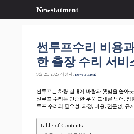
컨
Newstatment
텐
츠
로
건
너
썬루프수리 비용과
뛰
기
한 출장 수리 서비
9월 25, 2025
작성자:
newstatment
썬루프는 차량 실내에 바람과 햇빛을 쏟아붓
썬루프 수리는 단순한 부품 교체를 넘어, 정
루프 수리의 필요성, 과정, 비용, 전문성,
Table of Contents