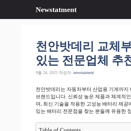
컨
Newstatment
텐
츠
로
건
너
천안밧데리 교체부
뛰
기
있는 전문업체 추
9월 24, 2025
작성자:
newstatment
천안밧데리는 자동차부터 산업용 기계까지 
브랜드입니다. 신뢰성 높은 제품과 체계적인
며, 최신 기술을 적용한 고성능 배터리 제공
있는 배터리 전문점을 찾는 분들께 유용한 
Table of Contents