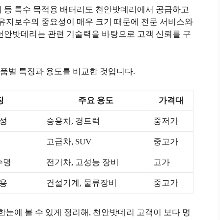
장치 등 특수 목적용 배터리도 천안밧데리에서 공급하고
 유지보수의 중요성이 매우 크기 때문에 전문 서비스와
 천안밧데리는 관련 기술력을 바탕으로 고객 신뢰를 구
품별 특징과 용도를 비교한 것입니다.
징
주요 용도
가격대
정성
승용차, 경트럭
중저가
고급차, SUV
중고가
수명
전기차, 고성능 장비
고가
운용
건설기계, 물류장비
중고가
한눈에 볼 수 있게 정리해, 천안밧데리 고객이 보다 명