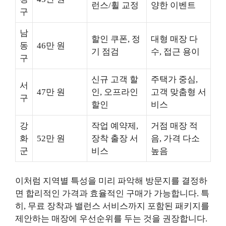
런스/휠 교정
양한 이벤트
구
남
할인 쿠폰, 정
대형 매장 다
동
46만 원
기 점검
수, 접근 용이
구
신규 고객 할
주택가 중심,
서
47만 원
인, 오프라인
고객 맞춤형 서
구
할인
비스
강
작업 예약제,
거점 매장 적
화
52만 원
장착 출장 서
음, 가격 다소
군
비스
높음
이처럼 지역별 특성을 미리 파악해 방문지를 결정하
면 합리적인 가격과 효율적인 구매가 가능합니다. 특
히, 무료 장착과 밸런스 서비스까지 포함된 패키지를
제안하는 매장에 우선순위를 두는 것을 권장합니다.