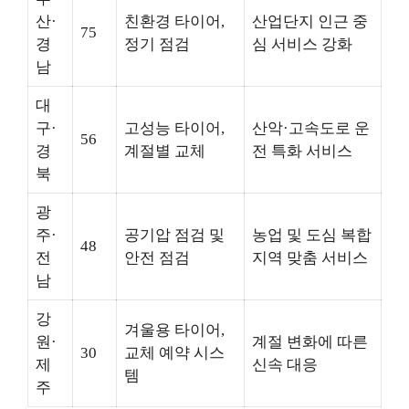
산·
친환경 타이어,
산업단지 인근 중
75
경
정기 점검
심 서비스 강화
남
대
구·
고성능 타이어,
산악·고속도로 운
56
경
계절별 교체
전 특화 서비스
북
광
주·
공기압 점검 및
농업 및 도심 복합
48
전
안전 점검
지역 맞춤 서비스
남
강
겨울용 타이어,
원·
계절 변화에 따른
30
교체 예약 시스
제
신속 대응
템
주