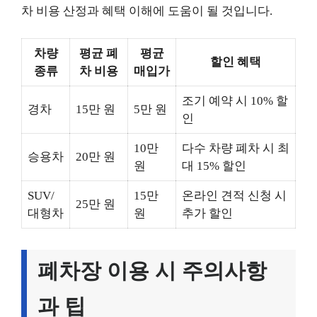
차 비용 산정과 혜택 이해에 도움이 될 것입니다.
차량
평균 폐
평균
할인 혜택
종류
차 비용
매입가
조기 예약 시 10% 할
경차
15만 원
5만 원
인
10만
다수 차량 폐차 시 최
승용차
20만 원
원
대 15% 할인
SUV/
15만
온라인 견적 신청 시
25만 원
대형차
원
추가 할인
폐차장 이용 시 주의사항
과 팁