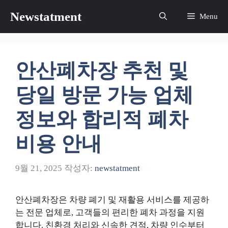
컨
Newstatment
Menu
텐
츠
로
건
안산폐차장 추천 및
너
뛰
당일 방문 가능 업체
기
정보와 합리적 폐차
비용 안내
9월 21, 2025
작성자:
newstatment
안산폐차장은 차량 폐기 및 재활용 서비스를 제공하
는 전문 업체로, 고객들의 편리한 폐차 과정을 지원
합니다. 친환경 처리와 신속한 견적, 차량 인수부터