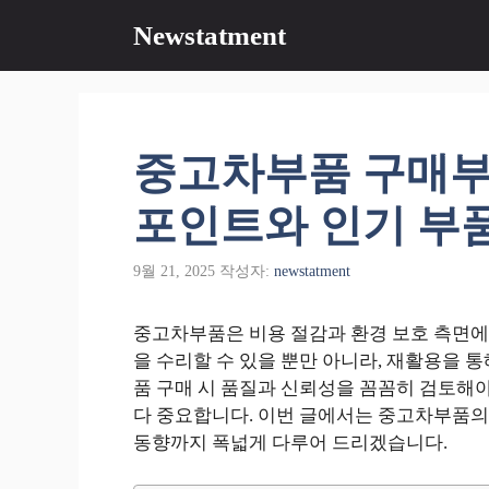
컨
Newstatment
텐
츠
로
건
너
중고차부품 구매부
뛰
기
포인트와 인기 부
9월 21, 2025
작성자:
newstatment
중고차부품은 비용 절감과 환경 보호 측면에
을 수리할 수 있을 뿐만 아니라, 재활용을 통
품 구매 시 품질과 신뢰성을 꼼꼼히 검토해야
다 중요합니다. 이번 글에서는 중고차부품의 다
동향까지 폭넓게 다루어 드리겠습니다.