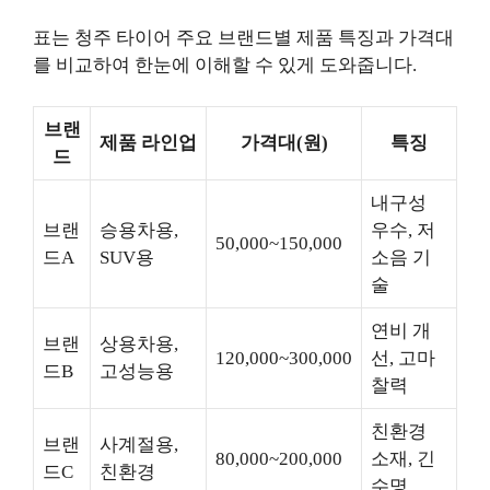
표는 청주 타이어 주요 브랜드별 제품 특징과 가격대
를 비교하여 한눈에 이해할 수 있게 도와줍니다.
브랜
제품 라인업
가격대(원)
특징
드
내구성
브랜
승용차용,
우수, 저
50,000~150,000
드A
SUV용
소음 기
술
연비 개
브랜
상용차용,
120,000~300,000
선, 고마
드B
고성능용
찰력
친환경
브랜
사계절용,
80,000~200,000
소재, 긴
드C
친환경
수명