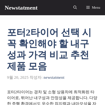
컨
Newstatment
Menu
텐
츠
로
건
포터2타이어 선택 시
너
뛰
꼭 확인해야 할 내구
기
성과 가격 비교 추천
제품 모음
9월 20, 2025
작성자:
newstatment
포터2타이어는 경차 및 소형 상용차에 최적화된 타
이어로, 뛰어난 내구성과 안정성을 제공합니다. 다양
한 주행 환경에서도 우수한 접지력과 내마모성을 자