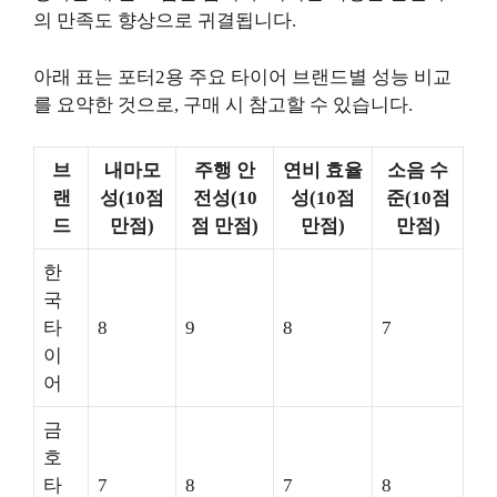
의 만족도 향상으로 귀결됩니다.
아래 표는 포터2용 주요 타이어 브랜드별 성능 비교
를 요약한 것으로, 구매 시 참고할 수 있습니다.
브
내마모
주행 안
연비 효율
소음 수
랜
성(10점
전성(10
성(10점
준(10점
드
만점)
점 만점)
만점)
만점)
한
국
타
8
9
8
7
이
어
금
호
타
7
8
7
8