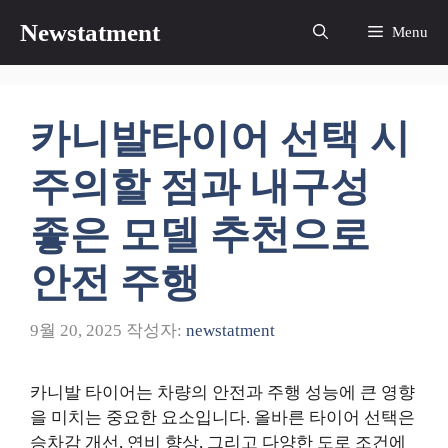
컨
Newstatment
Menu
텐
츠
로
건
카니발타이어 선택 시
너
뛰
주의할 점과 내구성
기
좋은 모델 추천으로
안전 주행
9월 20, 2025
작성자:
newstatment
카니발 타이어는 차량의 안전과 주행 성능에 큰 영향
을 미치는 중요한 요소입니다. 올바른 타이어 선택은
승차감 개선, 연비 향상, 그리고 다양한 도로 조건에