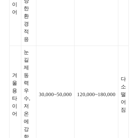
양
이
한
어
환
경
적
응
눈
길
제
겨
동
다
울
력
소
용
우
30,000~50,000
120,000~180,000
떨
타
수,
어
이
저
짐
어
온
에
강
함