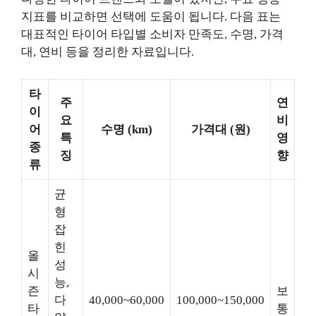
지표를 비교하면 선택에 도움이 됩니다. 다음 표는
대표적인 타이어 타입별 소비자 만족도, 수명, 가격
대, 연비 등을 정리한 자료입니다.
타
주
연
이
요
비
어
수명 (km)
가격대 (원)
특
영
종
징
향
류
균
형
잡
힌
올
성
시
능,
즌
보
다
40,000~60,000
100,000~150,000
타
통