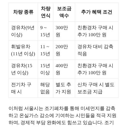
차량
보조금
차량 종류
추가 혜택 조건
연식
액수
경유차(9년
9 ~
300만
친환경차 구매 시
이상)
15년
원
추가 100만 원
휘발유차
11 ~
200만
경유차 대비 감축
(11년 이상)
15년
원
적음
경유차(15
15년
400만
친환경차 구매 시
년 이상)
이상
원
추가 100만 원
전기차 구
해당
별도 추
신차 구매 시 별도
매 시
없음
가 지원
보조금 지급
이처럼 서울시는 조기폐차를 통해 미세먼지를 감축
하고 온실가스 감소에 기여하는 시민들을 적극 지원
하며, 경제적 부담 완화에도 힘쓰고 있습니다. 조기