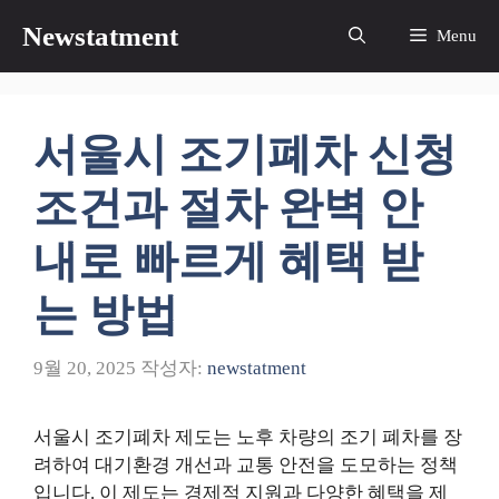
컨
Newstatment
Menu
텐
츠
로
건
서울시 조기폐차 신청
너
뛰
조건과 절차 완벽 안
기
내로 빠르게 혜택 받
는 방법
9월 20, 2025
작성자:
newstatment
서울시 조기폐차 제도는 노후 차량의 조기 폐차를 장
려하여 대기환경 개선과 교통 안전을 도모하는 정책
입니다. 이 제도는 경제적 지원과 다양한 혜택을 제