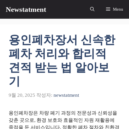
컨
Newstatment
Menu
텐
츠
로
건
용인폐차장서 신속한
너
뛰
폐차 처리와 합리적
기
견적 받는 법 알아보
기
9월 20, 2025
작성자:
newstatment
용인폐차장은 차량 폐기 과정의 전문성과 신뢰성을
갖춘 곳으로, 환경 보호와 효율적인 자원 재활용에
중점을 둔 서비스입니다. 정확한 폐차 절차와 친환경