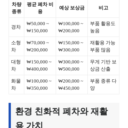
차량
평균 폐차 비
예상 보상금
비고
종류
용
₩50,000 ~
₩100,000 ~
부품 활용도
경차
₩150,000
₩200,000
높음
소형
₩70,000 ~
₩150,000 ~
재활용 가능
차
₩200,000
₩300,000
부품 많음
대형
₩150,000 ~
₩300,000 ~
무게 기반 보
차
₩400,000
₩500,000
상금 산출
화물
₩100,000 ~
₩200,000 ~
부품 종류 다
차
₩350,000
₩450,000
양
환경 친화적 폐차와 재활
용 가치