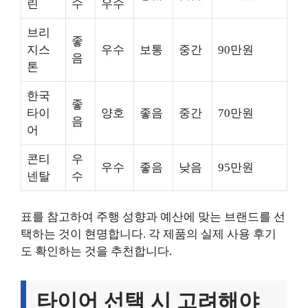
린
수
우수
브리
좋
지스
우수
보통
중간
90만원
음
톤
한국
좋
타이
양호
좋음
중간
70만원
음
어
콘티
우
우수
좋음
낮음
95만원
넨탈
수
표를 참고하여 주행 성향과 예산에 맞는 브랜드를 선
택하는 것이 현명합니다. 각 제품의 실제 사용 후기
도 확인하는 것을 추천합니다.
타이어 선택 시 고려해야