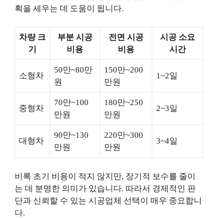
획을 세우는 데 도움이 됩니다.
차량 크
부분 시공
전면 시공
시공 소요
기
비용
비용
시간
50만~80만
150만~200
소형차
1~2일
원
만원
70만~100
180만~250
중형차
2~3일
만원
만원
90만~130
220만~300
대형차
3~4일
만원
만원
비록 초기 비용이 적지 않지만, 장기적 보수를 줄이
는 데 분명한 의미가 있습니다. 따라서 경제적인 판
단과 신뢰할 수 있는 시공업체 선택이 매우 중요합니
다.