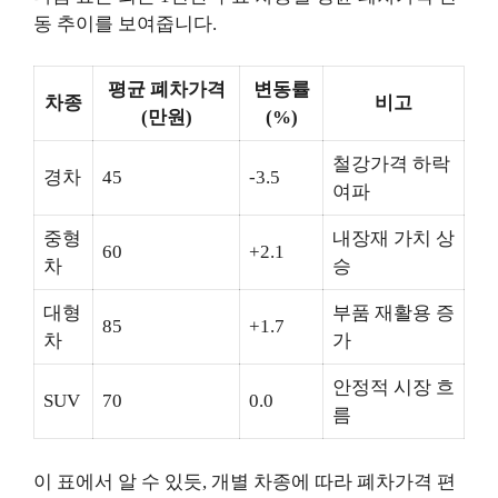
동 추이를 보여줍니다.
평균 폐차가격
변동률
차종
비고
(만원)
(%)
철강가격 하락
경차
45
-3.5
여파
중형
내장재 가치 상
60
+2.1
차
승
대형
부품 재활용 증
85
+1.7
차
가
안정적 시장 흐
SUV
70
0.0
름
이 표에서 알 수 있듯, 개별 차종에 따라 폐차가격 편