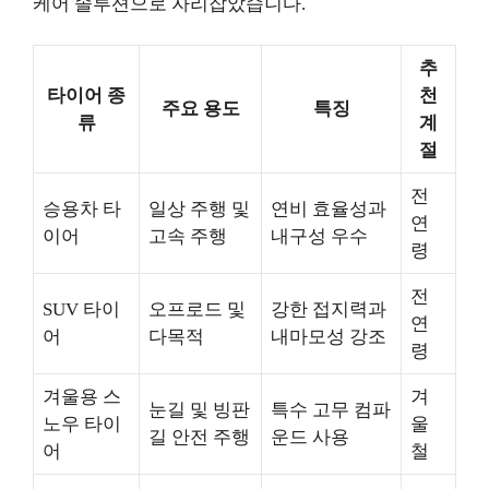
케어 솔루션으로 자리잡았습니다.
추
타이어 종
천
주요 용도
특징
류
계
절
전
승용차 타
일상 주행 및
연비 효율성과
연
이어
고속 주행
내구성 우수
령
전
SUV 타이
오프로드 및
강한 접지력과
연
어
다목적
내마모성 강조
령
겨울용 스
겨
눈길 및 빙판
특수 고무 컴파
노우 타이
울
길 안전 주행
운드 사용
어
철