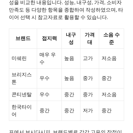
성을 비교한 내용입니다. 성능, 내구성, 가격, 소비자
만족도 등 다양한 항목을 종합하여 작성하였으며, 타
이어 선택 시 참고자료로 활용할 수 있습니다.
내구
가격
소음 수
브랜드
접지력
성
대
준
매우 우
미쉐린
높음
고가
저소음
수
브리지스
우수
높음
중가
중간
톤
콘티넨탈
우수
중간
중가
저소음
한국타이
중간
중간
저가
중간
어
표에서 보시다시피, 브랜드별로 각각 고유의 장점이