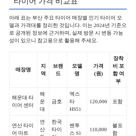
타이어 가격 비교표
아래 표는 부산 주요 타이어 매장별 인기 타이어 모
델과 가격대를 정리한 것입니다. 이는 2024년 기준으
로 공개된 정보에 근거하며, 실제 방문 시 변동 가능
성이 있으니 참고용으로 활용해 주세요.
장착
지
브랜
모델
가격
비 포
매장명
역
드
명
(원)
함 여
부
해
엑스
해운대 타
운
금호
타
120,000
포함
이어 센터
대
HS51
연
한국
연산 타이
벤투
불포
산
타이
110,000
어 마트
스 S1
함