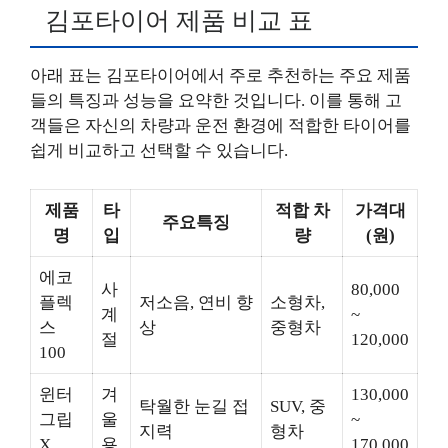
김포타이어 제품 비교 표
아래 표는 김포타이어에서 주로 추천하는 주요 제품
들의 특징과 성능을 요약한 것입니다. 이를 통해 고
객들은 자신의 차량과 운전 환경에 적합한 타이어를
쉽게 비교하고 선택할 수 있습니다.
제품
타
적합 차
가격대
주요특징
명
입
량
(원)
에코
사
80,000
플렉
저소음, 연비 향
소형차,
계
~
스
상
중형차
절
120,000
100
윈터
겨
130,000
탁월한 눈길 접
SUV, 중
그립
울
~
지력
형차
X
용
170,000