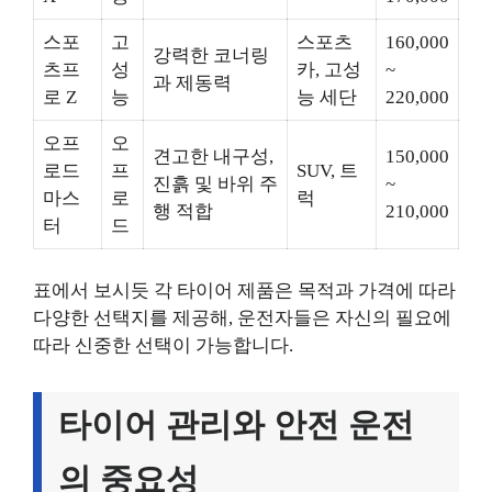
스포
고
스포츠
160,000
강력한 코너링
츠프
성
카, 고성
~
과 제동력
로 Z
능
능 세단
220,000
오프
오
견고한 내구성,
150,000
로드
프
SUV, 트
진흙 및 바위 주
~
마스
로
럭
행 적합
210,000
터
드
표에서 보시듯 각 타이어 제품은 목적과 가격에 따라
다양한 선택지를 제공해, 운전자들은 자신의 필요에
따라 신중한 선택이 가능합니다.
타이어 관리와 안전 운전
의 중요성