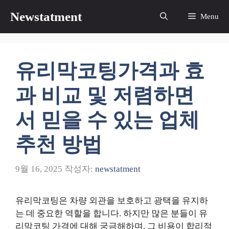
컨
Newstatment
Menu
텐
츠
로
건
유리막코팅가격과 효
너
뛰
과 비교 및 저렴하면
기
서 믿을 수 있는 업체
추천 방법
9월 16, 2025
작성자:
newstatment
유리막코팅은 차량 외관을 보호하고 광택을 유지하
는 데 중요한 역할을 합니다. 하지만 많은 분들이 유
리막코팅 가격에 대해 궁금해하며, 그 비용이 합리적