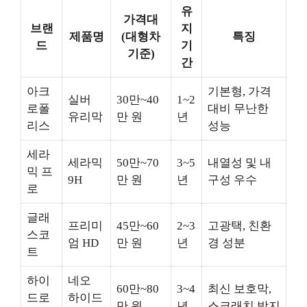
유
가격대
브랜
지
제품명
(대형차
특징
드
기
기준)
간
아크
기본형, 가격
실버
30만~40
1~2
로폴
대비 무난한
유리막
만 원
년
리스
성능
세라
세라믹
50만~70
3~5
내열성 및 내
믹 프
9H
만 원
년
구성 우수
로
글래
프리미
45만~60
2~3
고광택, 친환
스코
엄 HD
만 원
년
경 성분
트
하이
네오
60만~80
3~4
최신 보호막,
드로
하이드
만 원
년
스크래치 방지