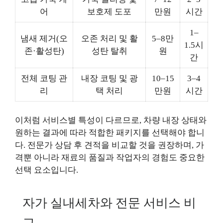
어
보호제 도포
만원
시간
1–
냄새 제거(오
오존 처리 및 활
5–8만
1.5시
존·활성탄)
성탄 탈취
원
간
전체 코팅 관
내장 코팅 및 광
10–15
3–4
리
택 처리
만원
시간
이처럼 서비스별 특성이 다르므로, 차량 내장 상태와
원하는 결과에 따라 적합한 패키지를 선택해야 합니
다. 전문가 상담 후 견적을 비교할 것을 권장하며, 가
격뿐 아니라 재료의 품질과 작업자의 경험도 중요한
선택 요소입니다.
자가 실내세차와 전문 서비스 비
교