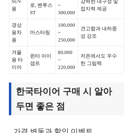
SUV
강력한 내구성 및
로, 벤투스
~
용
접지력 제공
ST
300,000
경상
100,000
견고함과 내하중
용차
마스터링
~
성 강조
용
250,000
겨울
80,000
윈터 아이
저온에서도 우수
용 타
~
셉트
한 그립력
이어
220,000
한국타이어 구매 시 알아
두면 좋은 점
가격 변동과 할인 이벤트