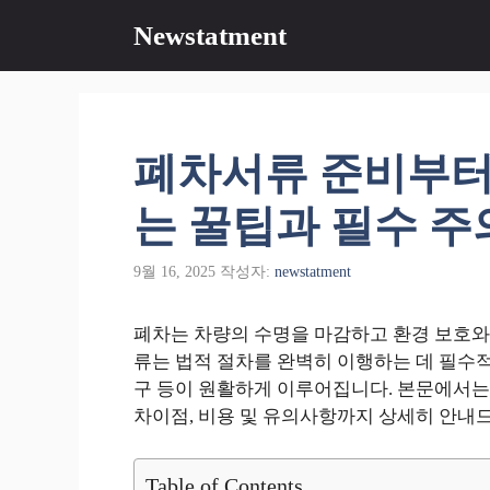
컨
Newstatment
텐
츠
로
건
너
폐차서류 준비부터
뛰
기
는 꿀팁과 필수 주
9월 16, 2025
작성자:
newstatment
폐차는 차량의 수명을 마감하고 환경 보호와
류는 법적 절차를 완벽히 이행하는 데 필수적이
구 등이 원활하게 이루어집니다. 본문에서는 
차이점, 비용 및 유의사항까지 상세히 안내
Table of Contents