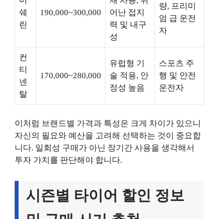
미
재 사용, 뛰
량, 프리미
쉐
190,000~300,000
어난 접지
엄 급 운전
린
력 및 내구
자
성
컨
유럽형 기
스포츠 주
티
170,000~280,000
술 적용, 안
행 및 안전
넨
정성 높음
운전자
탈
이처럼 브랜드별 가격과 특성은 크게 차이가 있으니
자신의 필요와 예산을 고려해 선택하는 것이 중요합
니다. 일회성 구매가 아닌 장기간 사용을 생각해서
투자 가치를 판단해야 합니다.
시즌별 타이어 할인 정보