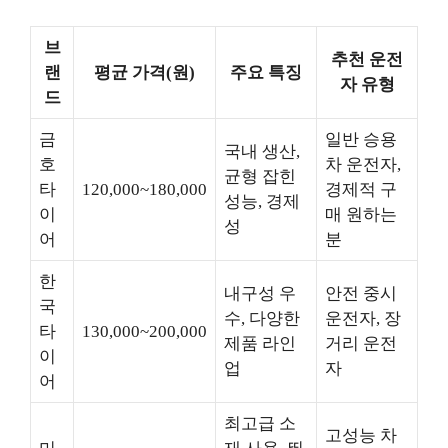
브
추천 운전
랜
평균 가격(원)
주요 특징
자 유형
드
금
일반 승용
국내 생산,
호
차 운전자,
균형 잡힌
타
120,000~180,000
경제적 구
성능, 경제
이
매 원하는
성
어
분
한
내구성 우
안전 중시
국
수, 다양한
운전자, 장
타
130,000~200,000
제품 라인
거리 운전
이
업
자
어
최고급 소
고성능 차