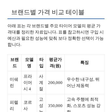
브랜드별 가격 비교 테이블
아래 표는 각 브랜드별 주요 타이어 모델의 평균 가
격대를 정리한 자료입니다. 표를 참고하시면 구입 시
예산과 필요한 성능에 맞춰 보다 정확한 선택이 가능
합니다.
브랜
모델
타
평균가
특징
드
명
입
격(원)
프라
사
미쉐
우수한 내구성, 뛰
이머
계
200,000
린
어난 제동력
시 4
절
고
고속 주행에 최적
피렐
코르
성
350,000
화, 스포츠 성능 강
리
사
능
화