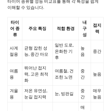
타이어 종류별 성능 비교표를 통해 각 특성을 쉽게
이해할 수 있습니다.
타이
내
접지
어 종
주요 특징
적합 환경
구
력
류
성
일반 도로,
사계
균형 잡힌 성
높
온화한 기
중간
절용
능, 중간 마모
음
후
뛰어난 접지
여름
여름철, 건
중
력, 고온 최적
높음
용
조한 노면
간
화
겨울
저온 유연성,
중
매우
눈, 빙판길
용
눈길 접지력
간
높음
매