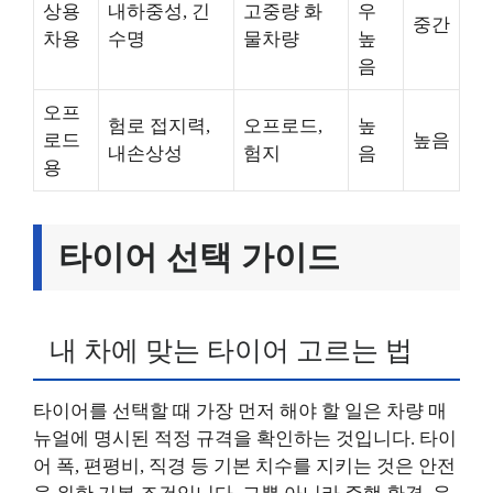
상용
내하중성, 긴
고중량 화
우
중간
차용
수명
물차량
높
음
오프
험로 접지력,
오프로드,
높
로드
높음
내손상성
험지
음
용
타이어 선택 가이드
내 차에 맞는 타이어 고르는 법
타이어를 선택할 때 가장 먼저 해야 할 일은 차량 매
뉴얼에 명시된 적정 규격을 확인하는 것입니다. 타이
어 폭, 편평비, 직경 등 기본 치수를 지키는 것은 안전