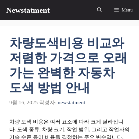
컨
Newstatment
Menu
텐
츠
로
건
차량도색비용 비교와
너
뛰
저렴한 가격으로 오래
기
가는 완벽한 자동차
도색 방법 안내
9월 16, 2025
작성자:
newstatment
차량 도색 비용은 여러 요소에 따라 크게 달라집니
다. 도색 종류, 차량 크기, 작업 범위, 그리고 작업자의
기술 수준 등이 비용을 결정하는 주요 변수입니다.