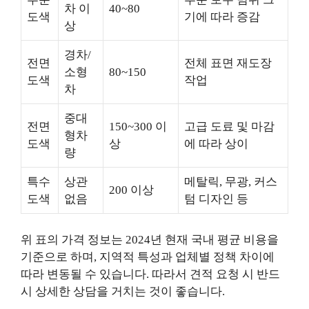
차 이
40~80
도색
기에 따라 증감
상
경차/
전면
전체 표면 재도장
소형
80~150
도색
작업
차
중대
전면
150~300 이
고급 도료 및 마감
형차
도색
상
에 따라 상이
량
특수
상관
메탈릭, 무광, 커스
200 이상
도색
없음
텀 디자인 등
위 표의 가격 정보는 2024년 현재 국내 평균 비용을
기준으로 하며, 지역적 특성과 업체별 정책 차이에
따라 변동될 수 있습니다. 따라서 견적 요청 시 반드
시 상세한 상담을 거치는 것이 좋습니다.