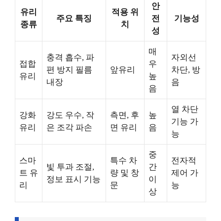
안
유리
적용 위
주요 특징
전
기능성
종류
치
성
매
충격 흡수, 파
자외선
접합
우
편 방지 필름
앞유리
차단, 방
유리
높
내장
음
음
열 차단
강화
강도 우수, 작
측면, 후
높
기능 가
유리
은 조각 파손
면 유리
음
능
중
스마
특수 차
전자적
빛 투과 조절,
간
트 유
량 및 창
제어 가
정보 표시 기능
이
리
문
능
상