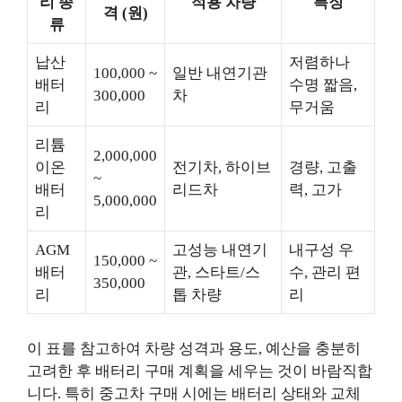
리 종
적용 차량
특징
격 (원)
류
납산
저렴하나
100,000 ~
일반 내연기관
배터
수명 짧음,
300,000
차
리
무거움
리튬
2,000,000
이온
전기차, 하이브
경량, 고출
~
배터
리드차
력, 고가
5,000,000
리
AGM
고성능 내연기
내구성 우
150,000 ~
배터
관, 스타트/스
수, 관리 편
350,000
리
톱 차량
리
이 표를 참고하여 차량 성격과 용도, 예산을 충분히
고려한 후 배터리 구매 계획을 세우는 것이 바람직합
니다. 특히 중고차 구매 시에는 배터리 상태와 교체