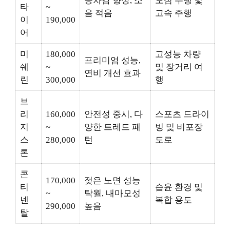
승차감 향상, 소
도심 주행 및
타
~
음 적음
고속 주행
이
190,000
어
미
180,000
고성능 차량
프리미엄 성능,
쉐
~
및 장거리 여
연비 개선 효과
린
300,000
행
브
리
160,000
안전성 중시, 다
스포츠 드라이
지
~
양한 트레드 패
빙 및 비포장
스
280,000
턴
도로
톤
콘
170,000
젖은 노면 성능
티
습윤 환경 및
~
탁월, 내마모성
넨
복합 용도
290,000
높음
탈